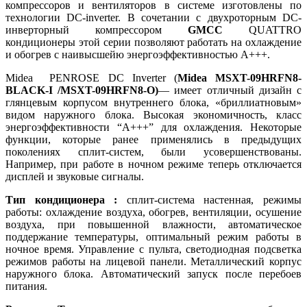
компрессоров и вентиляторов в системе изготовлены по
технологии DC-inverter. В сочетании с двухроторным DC-
инверторный компрессором
GMCC
QUATTRO
кондиционеры этой серии позволяют работать на охлаждение
и обогрев с наивысшейю энергоэффективностью А+++.
Midea PENROSE DC Inverter (
Midea MSXT-09HRFN8-
BLACK-I /MSXT-09HRFN8-O)
— имеет отличный дизайн с
глянцевым корпусом внутреннего блока, «бриллиатновым»
видом наружного блока. Высокая экономичность, класс
энергоэффективности “A+++” для охлаждения. Некоторые
функции, которые ранее применялись в предыдущих
поколениях сплит-систем, были усовершенствованы.
Например, при работе в ночном режиме теперь отключается
дисплей и звуковые сигналы.
Тип кондиционера :
сплит-система настенная, режимы
работы: охлаждение воздуха, обогрев, вентиляции, осушение
воздуха, при повышенной влажности, автоматическое
поддержание температуры, оптимальный режим работы в
ночное время. Управление с пульта, светодиодная подсветка
режимов работы на лицевой панели. Металлический корпус
наружного блока. Автоматический запуск после перебоев
питания.