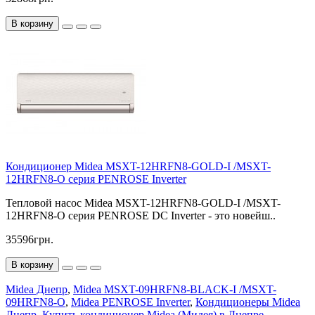
В корзину
Кондиционер Midea MSXT-12HRFN8-GOLD-I /MSXT-
12HRFN8-O серия PENROSE Inverter
Тепловой насос Midea MSXT-12HRFN8-GOLD-I /MSXT-
12HRFN8-O серия PENROSE DC Inverter - это новейш..
35596грн.
В корзину
Midea Днепр
,
Midea MSXT-09HRFN8-BLACK-I /MSXT-
09HRFN8-O
,
Midea PENROSE Inverter
,
Кондиционеры Midea
Днепр
,
Купить кондиционер Midea (Мидея) в Днепре
,