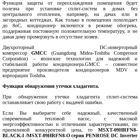
Функция защиты от переохлаждения помещения будет
полезна при установке сплит-систем в домах без
центрального отопления, например, на дачах или в
загородных коттеджах. Как только в помещении похолодает
до 8оС, кондиционер включится в режиме обогрева,
поддерживая постоянную положительную температуру, и не
давая дому промерзнуть в отсутствие хозяев.
Двухроторный DC-инверторный
компрессор
GMCC
(Guangdong Midea-Toshiba Compressor
Corporation) – японские технологии для надежной и
стабильной работы кондиционера.GMCC – совместное
предприятие производителя кондиционеров MDV и
корпорации Toshiba.
Функция обнаружения утечки хладагента.
При обнаружении утечки хладагента сплит-система
останавливает свою работу с выдачей ошибки.
Если Вы выбираете себе надежный, качественный
современный тепловой насос, с высокой
энергоэффективностью и отличными характеристиками, по
приемлимой конкурентной цена, то
MSXT-09HRFN8-
BLACK-I /MSXT-09HRFN8-O серия PENROSE DC Inverter