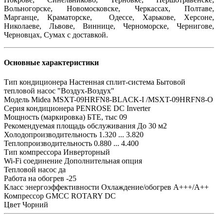
Вольногорске, Новомосковске, Черкассах, Полтаве,
Марганце, Краматорске, Одессе, Харькове, Херсоне,
Николаеве, Львове, Виннице, Черноморске, Чернигове,
Черновцах, Сумах с доставкой.
Основные характеристики
Тип кондиционера
Настенная сплит-система Бытовой
тепловой насос "Воздух-Воздух"
Модель
Midea MSXT-09HRFN8-BLACK-I /MSXT-09HRFN8-O
Серия кондиционера
PENROSE DC Inverter
Мощность (маркировка) БТЕ, тыс
09
Рекомендуемая площадь обслуживания
До 30 м2
Холодопроизводительность
1.320 ... 3.820
Теплопроизводительность
0.880 ... 4.400
Тип компрессора
Инверторный
Wi-Fi соединение
Дополнительная опция
Тепловой насос
да
Работа на обогрев
-25
Класс энергоэффективности
Охлаждение/обогрев А+++/А++
Компрессор
GMCC ROTARY DC
Цвет
Чорний