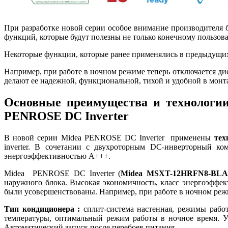
При разработке новой серии особое внимание производителя
функций, которые будут полезны не только конечному пользов
Некоторые функции, которые ранее применялись в предыдущих
Например, при работе в ночном режиме теперь отключается ди
делают ее надежной, функциональной, тихой и удобной в мон
Основные преимущества и технологи
PENROSE DC Inverter
В новой серии Midea PENROSE DC Inverter применены
тех
inverter. В сочетании с двухроторным DC-инверторный к
энергоэффективностью А+++.
Midea PENROSE DC Inverter (
Midea MSXT-12HRFN8-BLA
наружного блока. Высокая экономичность, класс энергоэффе
были усовершенствованы. Например, при работе в ночном режи
Тип кондиционера :
сплит-система настенная, режимы работ
температуры, оптимальный режим работы в ночное время. У
Автоматический запуск после перебоев питания.