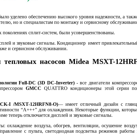
 было уделено обеспечению высокого уровня надежности, а та
ателю, но и специалистам по монтажу и сервисному обслуживан
 поколениях сплит-систем, были усовершенствованы.
сплей и звуковые сигналы. Кондиционер имеет привлекательный
таже и сервисном обслуживании.
и тепловых насосов Midea MSXT-12H
нологии Full-DC (3D DC-Inverter)
- все двигатели компрессо
омпрессором
GMCC
QUATTRO кондиционеры этой серии поз
CK-I /MSXT-12HRFN8-O)
— имеет отличный дизайн с глянц
ктивности “A+++” для охлаждения. Некоторые функции, которы
ме теперь отключается дисплей и звуковые сигналы.
ы: охлаждение воздуха, обогрев, вентиляции, осушение возд
правление с пульта, светодиодная подсветка режимов работы 