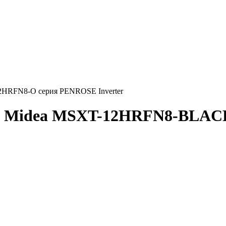
HRFN8-O серия PENROSE Inverter
ер) Midea MSXT-12HRFN8-BLAC