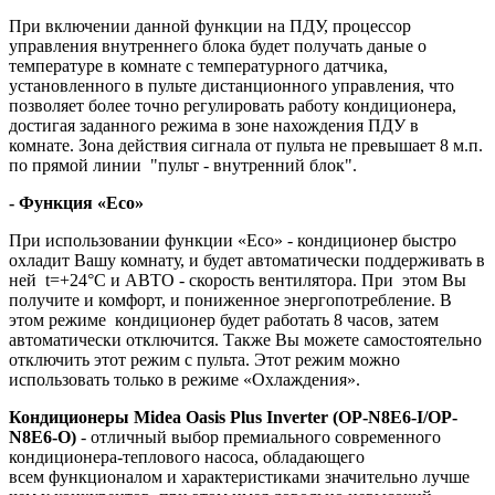
При включении данной функции на ПДУ, процессор
управления внутреннего блока будет получать даные о
температуре в комнате с температурного датчика,
установленного в пульте дистанционного управления, что
позволяет более точно регулировать работу кондиционера,
достигая заданного режима в зоне нахождения ПДУ в
комнате. Зона действия сигнала от пульта не превышает 8 м.п.
по прямой линии "пульт - внутренний блок".
- Функция «Eco»
При использовании функции «Eco» - кондиционер быстро
охладит Вашу комнату, и будет автоматически поддерживать в
ней t=+24°С и АВТО - скорость вентилятора. При этом Вы
получите и комфорт, и пониженное энергопотребление. В
этом режиме кондиционер будет работать 8 часов, затем
автоматически отключится. Также Вы можете самостоятельно
отключить этот режим с пульта. Этот режим можно
использовать только в режиме «Охлаждения».
Кондиционеры Midea Oasis Plus Inverter (OP-N8E6-I/OP-
N8E6-O)
- отличный выбор премиального современного
кондиционера-теплового насоса, обладающего
всем функционалом и характеристиками значительно лучше