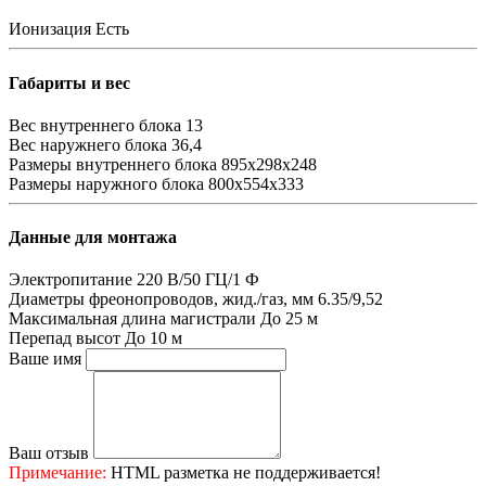
Ионизация
Есть
Габариты и вес
Вес внутреннего блока
13
Вес наружнего блока
36,4
Размеры внутреннего блока
895х298х248
Размеры наружного блока
800х554х333
Данные для монтажа
Электропитание
220 В/50 ГЦ/1 Ф
Диаметры фреонопроводов, жид./газ, мм
6.35/9,52
Максимальная длина магистрали
До 25 м
Перепад высот
До 10 м
Ваше имя
Ваш отзыв
Примечание:
HTML разметка не поддерживается!