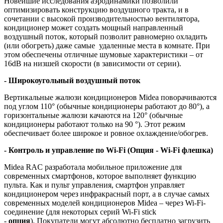
Новейшие исследования аэродинамики позволили
оптимизировать конструкцию воздушного тракта, и в
сочетании с высокой производительностью вентилятора,
кондиционер может создать мощный направленный
воздушный поток, который позволит равномерно охладить
(или обогреть) даже самые удаленные места в комнате. При
этом обеспечены отличные шумовые характеристики – от
16dB на низшей скорости (в зависимости от серии).
- Широкоугольный воздушный поток
Вертикальные жалюзи кондиционеров Midea поворачиваются
под углом 110° (обычные кондиционеры работают до 80°), а
горизонтальные жалюзи качаются на 120° (обычные
кондиционеры работают только на 90 °). Этот режим
обеспечивает более широкое и ровное охлаждение/обогрев.
- Контроль и управление по Wi-Fi (Опция - Wi-Fi флешка)
Midea RAC разработала мобильное приложение для
современных смартфонов, которое выполняет функцию
пульта. Как и пульт управления, смартфон управляет
кондиционером через инфракрасный порт, а в случае самых
современных моделей кондиционеров Midea – через Wi-Fi-
соединение (для некоторых серий Wi-Fi stick
-
опция
). Покупатели могут абсолютно бесплатно загрузить