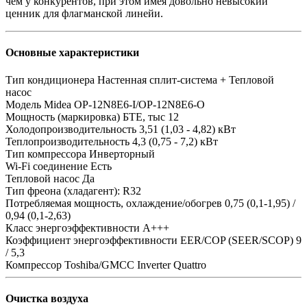
чем у конкурентов, при этом имея довольно невысокий
ценник для флагманской линейи.
Основные характеристики
Тип кондиционера
Настенная сплит-система + Тепловой
насос
Модель
Midea OP-12N8E6-I/OP-12N8E6-O
Мощность (маркировка) БТЕ, тыс
12
Холодопроизводительность
3,51 (1,03 - 4,82) кВт
Теплопроизводительность
4,3 (0,75 - 7,2) кВт
Тип компрессора
Инверторный
Wi-Fi соединение
Есть
Тепловой насос
Да
Тип фреона (хладагент):
R32
Потребляемая мощность, охлаждение/обогрев
0,75 (0,1-1,95) /
0,94 (0,1-2,63)
Класс энергоэффективности
А+++
Коэффициент энергоэффективности EER/COP (SEER/SCOP)
9
/ 5,3
Компрессор
Toshiba/GMCC Inverter Quattro
Очистка воздуха