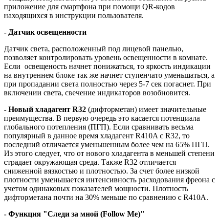
приложение для смартфона при помощи QR-кодов
находящихся в инструкции пользователя.
- Датчик освещенности
Датчик света, расположенный под лицевой панелью,
позволяет контролировать уровень освещенности в комнате.
Если освещеность начнет понижаться, то яркость индикации
на внутреннем блоке так же начнет ступенчато уменьшаться, а
при пропадании света полностью через 5-7 сек погаснет. При
включении света, свечение индикаторов возобновится.
- Новый хладагент R32
(дифторметан) имеет значительные
преимущества. В первую очередь это касается потенциала
глобального потепления (ПГП). Если сравнивать весьма
популярный в данное время хладагент R410A с R32, то
последний отличается уменьшенным более чем на 65% ПГП.
Из этого следует, что от нового хладагента в меньшей степени
страдает окружающая среда. Также R32 отличается
сниженной вязкостью и плотностью. За счет более низкой
плотности уменьшается интенсивность расходования фреона с
учетом одинаковых показателей мощности. Плотность
дифторметана почти на 30% меньше по сравнению с R410A.
- Функция "Следи за мной (Follow Me)"